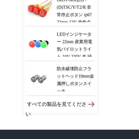
ト機器用の配線付
(D)TSC/Y/T2/R 非
き瞬間プッシュボ
常停止ボタン ip67
タン
22mm 12V 赤色点
灯ロボットエレベ
LEDインジケータ
ーター安全制御ス
ー 22mm 産業用電
イッチ ワイヤー付
気パイロットライ
き
ト 24V 220V 赤 緑
青 白 信号ランプ
防水破壊防止フラ
ットヘッド10mm金
属押しボタンスイ
ッチ
すべての製品を見てくださ
い