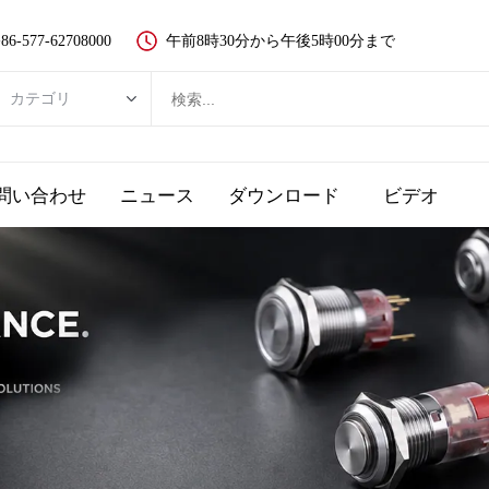
86-577-62708000
午前8時30分から午後5時00分まで
カテゴリ
カテゴリ
新品ボタンスイッチ
問い合わせ
ニュース
ダウンロード
ビデオ
金属ボタンスイッチ
プラスチック押しボタンスイッチ
LEDランプ
非常停止ボタン
タッチスイッチとピエゾボタン
キースイッチ
選択スイッチ、ロータリースイッチ