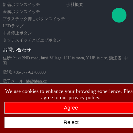
新品ボタンスイッチ
会社概要
金属ボタンスイッチ
プラスチック押しボタンスイッチ
LEDランプ
非常停止ボタン
タッチスイッチとピエゾボタン
お問い合わせ
住所: huxi 2ND road, huxi Village, l IU is town, Y UE is city, 浙江省, 中
国
電話: +86-577-62708000
電子メール:
hb@hban.cc
We use cookies to enhance your browsing experience. Plea
agree to our privacy policy.
Agree
Reject
Copyright©2003 ~ 2026上海紅波電器有限公司の著作権所有。