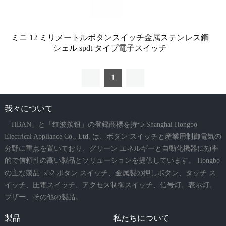
ミニ 12 ミリメートルボタンスイッチ金属ステンレス鋼
シェル spdt タイプ電子スイッチ
1
我々について
「HBAN」と「红波按钮」の登録商標を持つ Shanghai Hongbo
Electrical Appliance Co., Ltd. は、ボタン スイッチと産業用制御電気の
分野に重点を置いており、グリーン エネルギーと自動化機器に効率
的で信頼性の高い製品とソリューションを提供しています。 Hongbo
の主な製品: xb2 ボタン スイッチ、金属製の押しボタン、タッチ ス
イッチ、圧電スイッチ、アクセス制御スイッチ、信号灯、表示灯、
ブザー、その他の製品。
製品
私たちについて