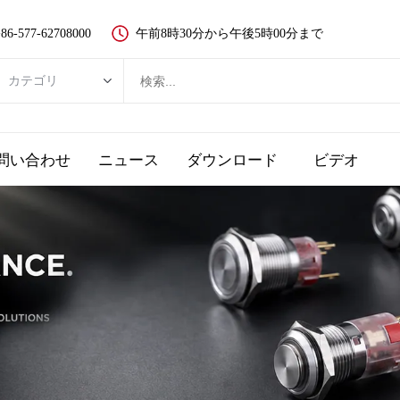
86-577-62708000
午前8時30分から午後5時00分まで
カテゴリ
カテゴリ
新品ボタンスイッチ
問い合わせ
ニュース
ダウンロード
ビデオ
金属ボタンスイッチ
プラスチック押しボタンスイッチ
LEDランプ
非常停止ボタン
タッチスイッチとピエゾボタン
キースイッチ
選択スイッチ、ロータリースイッチ