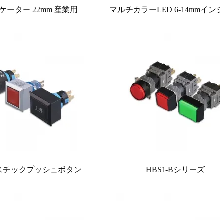
LEDインジケーター 22mm 産業用電気パイロットライト 24V 220V 赤 緑 青 白 信号ランプ
HBS1-Bシリーズ
22mmプラスチックプッシュボタン丸い正方形の長方形は、照らされた1no1ncスイッチを導いた