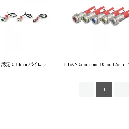
UL CE CCC 認定 6-14mm パイロットランプ IP67 防水 LED インジケータライト、真鍮製ステンレススチールハウジング付き
1