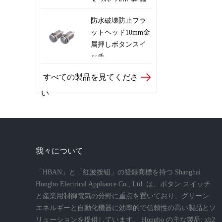
ト 24V 220V 赤 緑
青 白 信号ランプ
防水破壊防止フラ
ットヘッド10mm金
属押しボタンスイ
ッチ
すべての製品を見てくださ
い
我々について
「HBAN」と「红波按钮」の登録商標を持つ Shanghai
Hongbo Electrical Appliance Co., Ltd. は、ボタン スイッチ
と産業用制御電気の分野に重点を置いており、グリーン
エネルギーと自動化機器に効率的で信頼性の高い製品とソ
リューションを提供しています。 Hongbo の主な製品: xb2