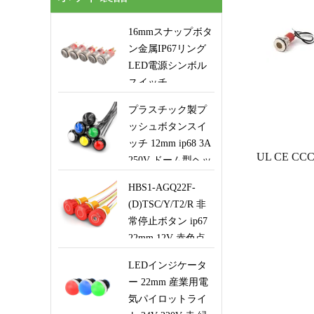
16mmスナップボタ
ン金属IP67リング
LED電源シンボル
スイッチ
プラスチック製プ
ッシュボタンスイ
ッチ 12mm ip68 3A
250V ドーム型ヘッ
ド、Handleロボッ
HBS1-AGQ22F-
ト機器用の配線付
(D)TSC/Y/T2/R 非
き瞬間プッシュボ
常停止ボタン ip67
タン
22mm 12V 赤色点
灯ロボットエレベ
LEDインジケータ
ーター安全制御ス
ー 22mm 産業用電
イッチ ワイヤー付
気パイロットライ
き