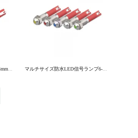
HBAN 6mm 8mm 10mm 12mm 14mm赤緑IP67ステンレス鋼インジケータライト産業用LED
マルチサイズ防水LED信号ランプ6-14mm取り付け穴UL / CE / CCC認定ステンレス鋼真鍮オプション