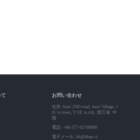
いて
お問い合わせ
住所: huxi 2ND road, huxi Village, l
IU is town, Y UE is city, 浙江省, 中
国
電話: +86-577-62708000
電子メール:
hb@hban.cc