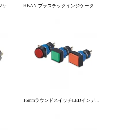
マルチカラーLED 6-14mmインジケータライト、デュアルまたはトリカラーオプション、IP67、防水、20mmリード線
HBAN プラスチックインジケータライト 12 ミリメートル赤緑青白 LED 2 ピン挿入端子信号ランプ
16mmラウンドスイッチLEDインディカティアプッシュボタン5ピンip65