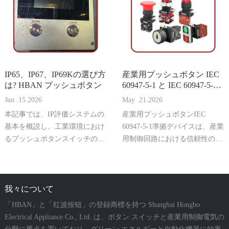
軽減のために不可欠です。本ガ
します。
イドでは、緊急停止システムに
関連する主要な要件、技術的考
慮事項、一般的なコンプライア
ンスミスについて説明します。
IP65、IP67、IP69Kの選び方
産業用プッシュボタン IEC
は? HBAN プッシュボタン
60947-5-1 と IEC 60947-5-5
の違い
Jun .15.2026
May .21.2026
本記事では、IP評価システムの
産業用プッシュボタンIEC
基本を概説し、工業環境におけ
60947-5-1準拠デバイスは、産業
るプッシュボタンスイッチの信
用制御回路における信頼性の高
頼性、安全性、耐用年数にほこ
い動作を目的に設計されていま
りや水の保護レベルが直接影響
す。定格電圧、電流、AC-15お
を与えることを分析します。
よびDC-13の利用カテゴリー、
機械的耐久力に関する国際基準
我々について
を満たしています。制御パネル
「HBAN」と「红波按钮」の登録商標を持つ Shanghai Hongbo
や純正機械で広く使用されてお
Electrical Appliance Co., Ltd. は、ボタン スイッチと産業用制御電気の
り、これらのプッシュボタンは