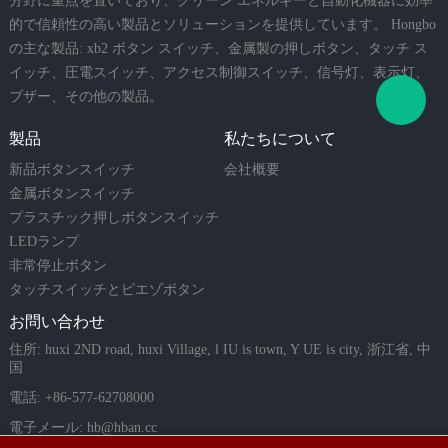
分野に重点を置いており、グリーン エネルギーと自動化機器に効率
安定したスイッチング性能と長
的で信頼性の高い製品とソリューションを提供しています。 Hongbo
寿命を保証します。緊急停止用
の主な製品: xb2 ボタン スイッチ、金属製の押しボタン、タッチ ス
途にはIEC 60947-5-5要件が適用
イッチ、圧電スイッチ、アクセス制御スイッチ、信号灯、表示灯、
される場合があります。
ブザー、その他の製品。
製品
私たちについて
新品ボタンスイッチ
会社概要
金属ボタンスイッチ
プラスチック押しボタンスイッチ
LEDランプ
非常停止ボタン
タッチスイッチとピエゾボタン
お問い合わせ
住所: huxi 2ND road, huxi Village, l IU is town, Y UE is city, 浙江省, 中
国
電話: +86-577-62708000
電子メール:
hb@hban.cc