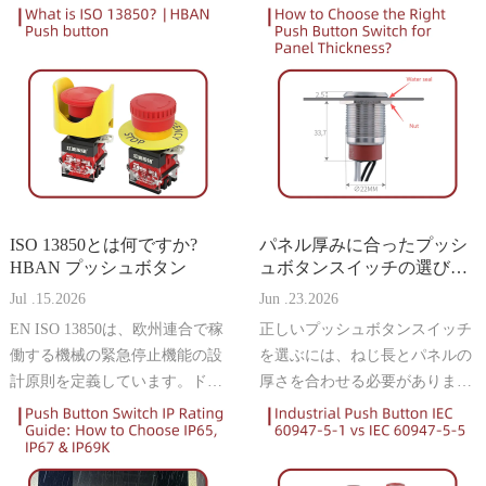
ISO 13850とは何ですか?
パネル厚みに合ったプッシ
HBAN プッシュボタン
ュボタンスイッチの選び方 |
HBAN プッシュボタン
Jul .15.2026
Jun .23.2026
EN ISO 13850は、欧州連合で稼
正しいプッシュボタンスイッチ
働する機械の緊急停止機能の設
を選ぶには、ねじ長とパネルの
計原則を定義しています。ドイ
厚さを合わせる必要がありま
ツおよびEU市場をターゲット
す。このガイドでは、設置トラ
とする製造業者にとって、この
ブルを防ぎ、確実な取り付けを
規格の遵守はCEマーキング、機
確保するために、測定、計算、
械安全承認、信頼性の高い危険
適切なモデルの選択方法を説明