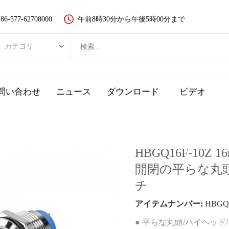
86-577-62708000
午前8時30分から午後5時00分まで
カテゴリ
カテゴリ
新品ボタンスイッチ
問い合わせ
ニュース
ダウンロード
ビデオ
金属ボタンスイッチ
プラスチック押しボタンスイッチ
LEDランプ
HBGQ16F-1
非常停止ボタン
開閉の平らな丸
タッチスイッチとピエゾボタン
チ
キースイッチ
アイテムナンバー:
HBGQ1
選択スイッチ、ロータリースイッチ
● 平らな丸頭/ハイヘッド