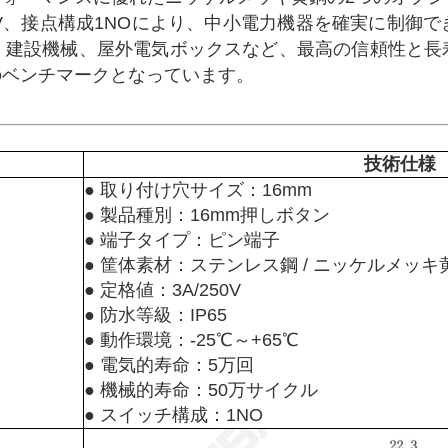
50V、接点構成1NOにより、中小電力機器を確実に制御
、建設機械、屋外電気ボックスなど、最高の信頼性と長
のベンチマークとなっています。
技術仕様
● 取り付け穴サイズ：16mm
● 製品種別：16mm押しボタン
● 端子タイプ：ピン端子
● 筐体素材：ステンレス鋼 / ニッケルメッキ
● 定格値：3A/250V
● 防水等級：IP65
● 動作環境：-25℃～+65℃
● 電気的寿命：5万回
● 機械的寿命：50万サイクル
● スイッチ構成：1NO