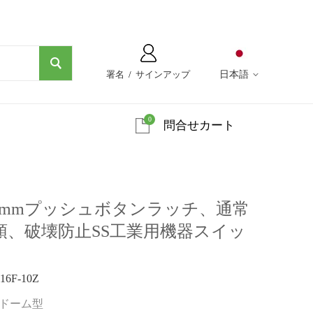
署名
/
サインアップ
日本語
0
問合せカート
0Z 16mmプッシュボタンラッチ、通常
頭、破壊防止SS工業用機器スイッ
6F-10Z
/ドーム型