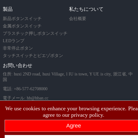
製品
私たちについて
新品ボタンスイッチ
会社概要
金属ボタンスイッチ
プラスチック押しボタンスイッチ
LEDランプ
非常停止ボタン
タッチスイッチとピエゾボタン
お問い合わせ
住所: huxi 2ND road, huxi Village, l IU is town, Y UE is city, 浙江省, 中
国
電話: +86-577-62708000
電子メール:
hb@hban.cc
We use cookies to enhance your browsing experience. Plea
agree to our privacy policy.
Agree