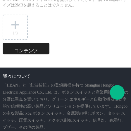
イズは2MBを超えることはできません。
1
/3
我々について
「HBAN」と「红波按钮」の登録商標を持つ Shanghai Hongbo
Electrical Appliance Co., Ltd. は、ボタン スイッチと産業用制御電気の
分野に重点を置いており、グリーン エネルギーと自動化機器に効率
的で信頼性の高い製品とソリューションを提供しています。 Hongbo
の主な製品: xb2 ボタン スイッチ、金属製の押しボタン、タッチ ス
イッチ、圧電スイッチ、アクセス制御スイッチ、信号灯、表示灯、
ブザー、その他の製品。