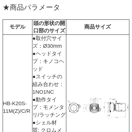
★
商品パラメータ
頭の形状の開
モデル
商品サイズ
口部のサイズ
●取付穴サイ
ズ：Ø30mm
●ヘッドタイ
プ：キノコヘ
ッド
●スイッチの
組み合わせ：
1NO1NC
●動作タイ
HB-K20S-
プ：モメンタ
11M(Z)/C/R
リ/ラッチング
●シェル材
質: クロムメ