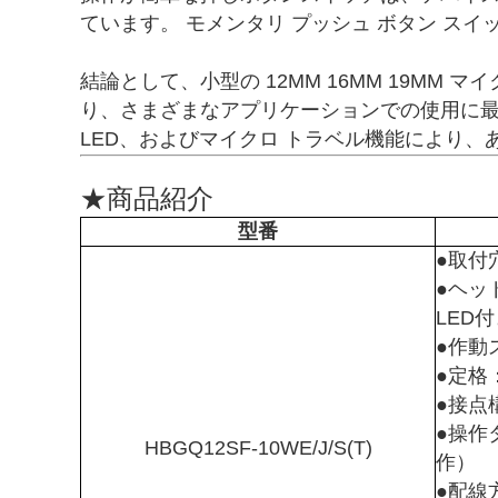
ています。 モメンタリ プッシュ ボタン ス
結論として、小型の 12MM 16MM 19M
り、さまざまなアプリケーションでの使用に最適で
LED、およびマイクロ トラベル機能により
★商品紹介
型番
●取付
●ヘッ
LED
●作動
●定格：
●接点
●操作
HBGQ12SF-10WE/J/S(T)
作）
●配線