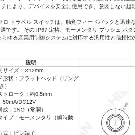
イッチにより、デバイスを安全に使用でき、意図しない起
M マイクロ トラベル スイッチは、触覚フィードバックと
す。 その IP67 定格、モーメンタリ プッシュ ボ
、あらゆる産業用制御システムに対応する汎用性と信頼性
説明
穴サイズ：Ø12mm
ド形状：フラットヘッド（リング
付き）
ストローク：約0.5mm
50mA/DC12V
構成：1NO（常開）
タイプ：モーメンタリ（瞬時動
方式：ピン端子