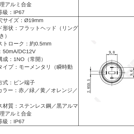
理アルミ合金
級：IP67
穴サイズ：Ø19mm
ド形状：フラットヘッド（リング
付き）
ストローク：約0.5mm
50mA/DC12V
構成：1NO（常開）
タイプ：モーメンタリ（瞬時動
方式：ピン端子
Dカラー：赤／緑／黄／オレンジ／
ス材質：ステンレス鋼／黒アルマ
理アルミ合金
級：IP67