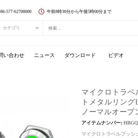
86-577-62708000
午前8時30分から午後5時00分まで
カテゴリ
カテゴリ
新品ボタンスイッチ
問い合わせ
ニュース
ダウンロード
ビデオ
金属ボタンスイッチ
プラスチック押しボタンスイッチ
LEDランプ
マイクロトラベ
非常停止ボタン
トメタルリングLED 6
タッチスイッチとピエゾボタン
ノーマルオープ
キースイッチ
アイテムナンバー:
HBGQ12
選択スイッチ、ロータリースイッチ
マイクロトラベルプッシュボタ