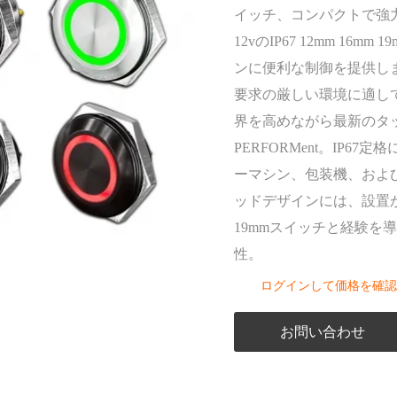
点滅ライト
イッチ、コンパクトで強力
ボタンコントロールボックス
12vのIP67 12mm 
ボタンアクセサリー
ンに便利な制御を提供し
要求の厳しい環境に適し
界を高めながら最新のタッチを
PERFORMent。IP
ーマシン、包装機、および
ッドデザインには、設置が
19mmスイッチと経験を
性。
ログインして価格を確認
お問い合わせ