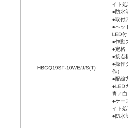
イト処
●防水等
●取付
●ヘッ
LED
●作動
●定格：
●接点
●操作
HBGQ19SF-10WE/J/S(T)
作）
●配線
●LE
青／白
●ケー
イト処
●防水等