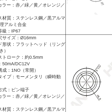
Dカラー：赤／緑／黄／オレンジ／
ス材質：ステンレス鋼／黒アルマ
理アルミ合金
級：IP67
穴サイズ：Ø16mm
ド形状：フラットヘッド（リング
付き）
ストローク：約0.5mm
50mA/DC12V
構成：1NO（常開）
タイプ：モーメンタリ（瞬時動
方式：ピン端子
Dカラー：赤／緑／黄／オレンジ／
ス材質：ステンレス鋼／黒アルマ