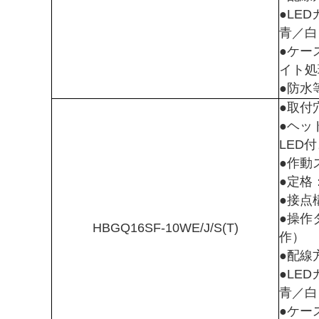
●LE
青／白
●ケー
イト処
●防水等
●取付
●ヘッ
LED
●作動
●定格：
●接点
●操作
HBGQ16SF-10WE/J/S(T)
作）
●配線
●LE
青／白
●ケー