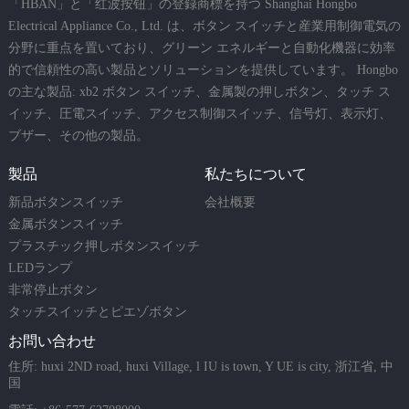
「HBAN」と「红波按钮」の登録商標を持つ Shanghai Hongbo
Electrical Appliance Co., Ltd. は、ボタン スイッチと産業用制御電気の
分野に重点を置いており、グリーン エネルギーと自動化機器に効率
的で信頼性の高い製品とソリューションを提供しています。 Hongbo
の主な製品: xb2 ボタン スイッチ、金属製の押しボタン、タッチ ス
イッチ、圧電スイッチ、アクセス制御スイッチ、信号灯、表示灯、
ブザー、その他の製品。
製品
私たちについて
新品ボタンスイッチ
会社概要
金属ボタンスイッチ
プラスチック押しボタンスイッチ
LEDランプ
非常停止ボタン
タッチスイッチとピエゾボタン
お問い合わせ
住所: huxi 2ND road, huxi Village, l IU is town, Y UE is city, 浙江省, 中
国